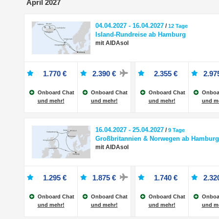
April 2027
04.04.2027 - 16.04.2027
/
12 Tage
Island-Rundreise ab Hamburg
mit AIDAsol
1.770 €
2.390 €
2.355 €
2.97
Onboard Chat
Onboard Chat
Onboard Chat
Onboa
und mehr!
und mehr!
und mehr!
und m
16.04.2027 - 25.04.2027
/
9 Tage
Großbritannien & Norwegen ab Hamburg
mit AIDAsol
1.295 €
1.875 €
1.740 €
2.32
Onboard Chat
Onboard Chat
Onboard Chat
Onboa
und mehr!
und mehr!
und mehr!
und m