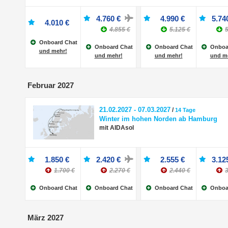
4.760 €
4.990 €
5.74
4.010 €
4.855 €
5.125 €
5
Onboard Chat
Onboard Chat
Onboard Chat
Onboa
und mehr!
und mehr!
und mehr!
und m
Februar 2027
21.02.2027 - 07.03.2027
/
14 Tage
Winter im hohen Norden ab Hamburg
mit AIDAsol
1.850 €
2.420 €
2.555 €
3.12
1.700 €
2.270 €
2.440 €
3
Onboard Chat
Onboard Chat
Onboard Chat
Onboa
März 2027