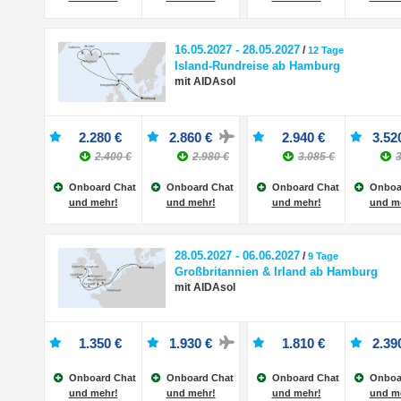
16.05.2027 - 28.05.2027
/
12 Tage
Island-Rundreise ab Hamburg
mit AIDAsol
2.280 €
2.860 €
2.940 €
3.52
2.400 €
2.980 €
3.085 €
3
Onboard Chat
Onboard Chat
Onboard Chat
Onboa
und mehr!
und mehr!
und mehr!
und m
28.05.2027 - 06.06.2027
/
9 Tage
Großbritannien & Irland ab Hamburg
mit AIDAsol
1.350 €
1.930 €
1.810 €
2.39
Onboard Chat
Onboard Chat
Onboard Chat
Onboa
und mehr!
und mehr!
und mehr!
und m