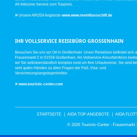
All-Inklusive Service zum Toppreis.
»
Unsere AROSA Angebote
www.www.meinflussschiff.de
IHR VOLLSERVICE REISEBÜRO GROSSENHAIN
Besuchen Sie uns vor Ort in Großenhain. Unser Reisebüro befindet sich 
Frauenmarkt 2 in 01558 Großenhain. Als Vollservice-Kreuzfahrtbüro bed
wir Sie selbstverständlich komplex rund um Ihre Urlaubsreise. Sie sind be
sehr guten Händen zu allen Fragen der Paß-,Visa- und
Versicherungsangelegenheiten.
»
www.touristic-center.com
STARTSEITE
|
AIDA TOP-ANGEBOTE
|
AIDA FLOT
© 2026 Touristic-Center - Frauenmark