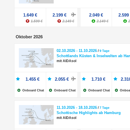
1.649 €
2.199 €
2.049 €
2.599
1.599 €
2.149 €
2.149 €
2
Oktober 2026
02.10.2026 - 11.10.2026
/
9 Tage
Schottlands Küsten & Inselwelten ab H
mit AIDAsol
1.455 €
2.055 €
1.710 €
2.31
Onboard Chat
Onboard Chat
Onboard Chat
Onboa
11.10.2026 - 18.10.2026
/
7 Tage
Schottische Highlights ab Hamburg
mit AIDAsol