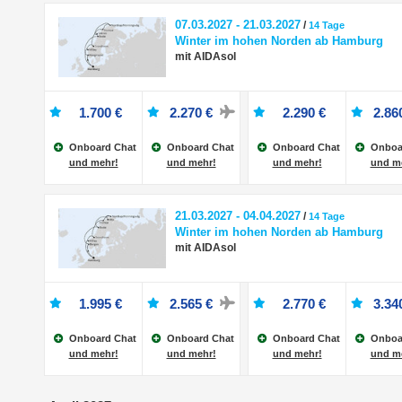
07.03.2027 - 21.03.2027
/
14 Tage
Winter im hohen Norden ab Hamburg
mit AIDAsol
1.700 €
2.270 €
2.290 €
2.86
Onboard Chat
Onboard Chat
Onboard Chat
Onboa
und mehr!
und mehr!
und mehr!
und m
21.03.2027 - 04.04.2027
/
14 Tage
Winter im hohen Norden ab Hamburg
mit AIDAsol
1.995 €
2.565 €
2.770 €
3.34
Onboard Chat
Onboard Chat
Onboard Chat
Onboa
und mehr!
und mehr!
und mehr!
und m