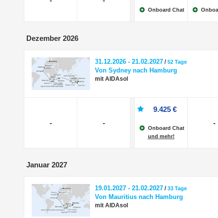
-
-
Onboard Chat
Onboa
Dezember 2026
31.12.2026 - 21.02.2027
/
52 Tage
Von Sydney nach Hamburg
mit AIDAsol
9.425 €
-
-
-
Onboard Chat
und mehr!
Januar 2027
19.01.2027 - 21.02.2027
/
33 Tage
Von Mauritius nach Hamburg
mit AIDAsol