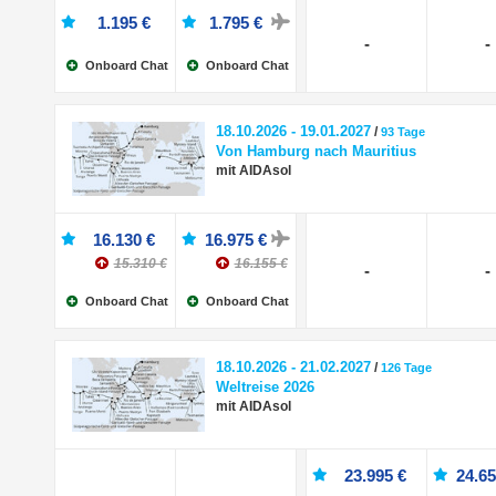
1.195 €
1.795 €
-
-
Onboard Chat
Onboard Chat
18.10.2026 - 19.01.2027
/
93 Tage
Von Hamburg nach Mauritius
mit AIDAsol
16.130 €
16.975 €
15.310 €
16.155 €
-
-
Onboard Chat
Onboard Chat
18.10.2026 - 21.02.2027
/
126 Tage
Weltreise 2026
mit AIDAsol
23.995 €
24.65