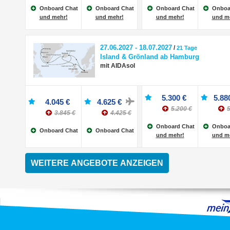
Onboard Chat
Onboard Chat
Onboard Chat
Onboa
und mehr!
und mehr!
und mehr!
und m
27.06.2027 - 18.07.2027
/
21 Tage
Island & Grönland ab Hamburg
mit AIDAsol
5.300 €
5.88
4.045 €
4.625 €
5.200 €
5
3.845 €
4.425 €
Onboard Chat
Onboa
Onboard Chat
Onboard Chat
und mehr!
und m