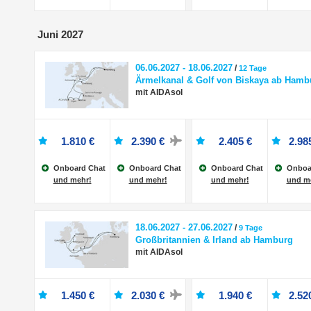
Juni 2027
06.06.2027 - 18.06.2027
/
12 Tage
Ärmelkanal & Golf von Biskaya ab Hamb
mit AIDAsol
1.810 €
2.390 €
2.405 €
2.98
Onboard Chat
Onboard Chat
Onboard Chat
Onboa
und mehr!
und mehr!
und mehr!
und m
18.06.2027 - 27.06.2027
/
9 Tage
Großbritannien & Irland ab Hamburg
mit AIDAsol
1.450 €
2.030 €
1.940 €
2.52