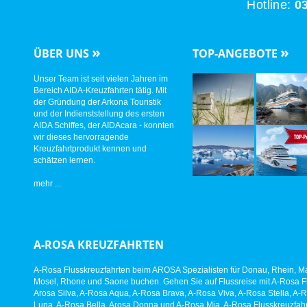
Hotline:
03
»
»
ÜBER UNS
TOP-ANGEBOTE
Unser Team ist seit vielen Jahren im
Bereich AIDA-Kreuzfahrten tätig. Mit
der Gründung der Arkona Touristik
und der Indienststellung des ersten
AIDA Schiffes, der AIDAcara - konnten
wir dieses hervorragende
Kreuzfahrtprodukt kennen und
schätzen lernen.
mehr ...
A-ROSA KREUZFAHRTEN
A-Rosa Flusskreuzfahrten beim AROSA Spezialisten für Donau, Rhein, Ma
Mosel, Rhone und Saone buchen. Gehen Sie auf Flussreise mit A-Rosa Fl
Arosa Silva, A-Rosa Aqua, A-Rosa Brava, A-Rosa Viva, A-Rosa Stella, A-
Luna, A-Rosa Bella, Arosa Donna und A-Rosa Mia. A-Rosa Flusskreuzfahr