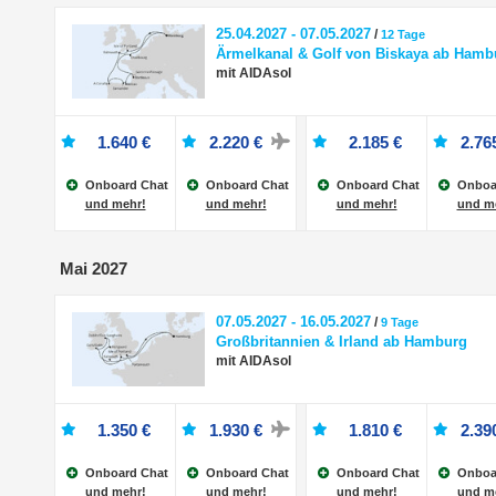
25.04.2027 - 07.05.2027
/
12 Tage
Ärmelkanal & Golf von Biskaya ab Hamb
mit AIDAsol
1.640 €
2.220 €
2.185 €
2.76
Onboard Chat
Onboard Chat
Onboard Chat
Onboa
und mehr!
und mehr!
und mehr!
und m
Mai 2027
07.05.2027 - 16.05.2027
/
9 Tage
Großbritannien & Irland ab Hamburg
mit AIDAsol
1.350 €
1.930 €
1.810 €
2.39
Onboard Chat
Onboard Chat
Onboard Chat
Onboa
und mehr!
und mehr!
und mehr!
und m