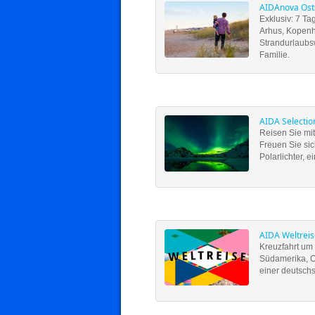
AIDAnova Osts
Exklusiv: 7 T
Arhus, Kopenh
Strandurlaubsw
Familie.
AIDA Selectio
Reisen Sie mi
Freuen Sie sic
Polarlichter, 
AIDA Weltreis
Kreuzfahrt um
Südamerika, Ost
einer deutsch