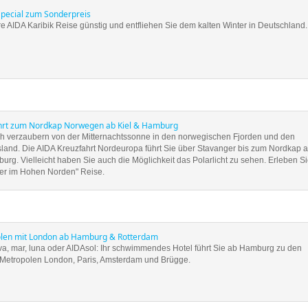
Special zum Sonderpreis
e AIDA Karibik Reise günstig und entfliehen Sie dem kalten Winter in Deutschland.
hrt zum Nordkap Norwegen ab Kiel & Hamburg
ch verzaubern von der Mitternachtssonne in den norwegischen Fjorden und den
sland. Die AIDA Kreuzfahrt Nordeuropa führt Sie über Stavanger bis zum Nordkap 
urg. Vielleicht haben Sie auch die Möglichkeit das Polarlicht zu sehen. Erleben S
ter im Hohen Norden" Reise.
len mit London ab Hamburg & Rotterdam
va, mar, luna oder AIDAsol: Ihr schwimmendes Hotel führt Sie ab Hamburg zu den
Metropolen London, Paris, Amsterdam und Brügge.