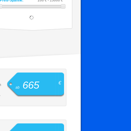
Preis-Spanne:
200 € - 15000 €
665
€
n
ab