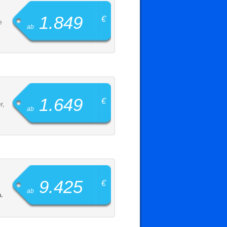
1.849
€
e
ab
1.649
€
r,
ab
9.425
€
ab
.