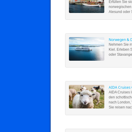
Erfüllen Sie s
norwegischen 
Alesund oder 
Norwegen & D
Nehmen Sie m
Kiel. Erleben 
oder Stavange
AIDA Cruises 
AIDA Cruises l
den schottisc
nach London, W
Sie reisen nac