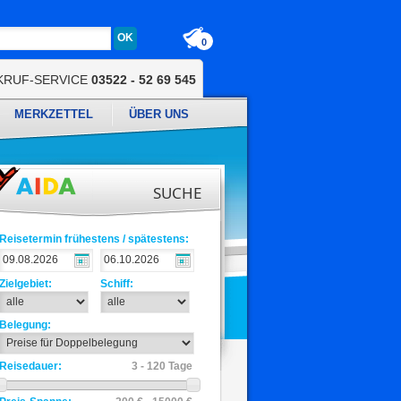
0
KRUF-SERVICE
03522 - 52 69 545
MERKZETTEL
ÜBER UNS
SUCHE
Reisetermin frühestens / spätestens:
Zielgebiet:
Schiff:
Belegung:
Reisedauer:
3 - 120 Tage