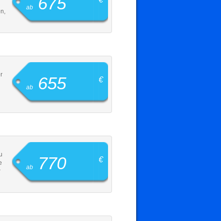
675
ab
n,
r
655
€
ab
u
770
€
e
ab
r