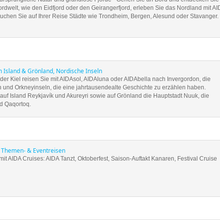
dwelt, wie den Eidfjord oder den Geirangerfjord, erleben Sie das Nordland mit AI
suchen Sie auf Ihrer Reise Städte wie Trondheim, Bergen, Alesund oder Stavanger.
n Island & Grönland, Nordische Inseln
er Kiel reisen Sie mit AIDAsol, AIDAluna oder AIDAbella nach Invergordon, die
n und Orkneyinseln, die eine jahrtausendealte Geschichte zu erzählen haben.
uf Island Reykjavík und Akureyri sowie auf Grönland die Hauptstadt Nuuk, die
d Qaqortoq.
 Themen- & Eventreisen
it AIDA Cruises: AIDA Tanzt, Oktoberfest, Saison-Auftakt Kanaren, Festival Cruise