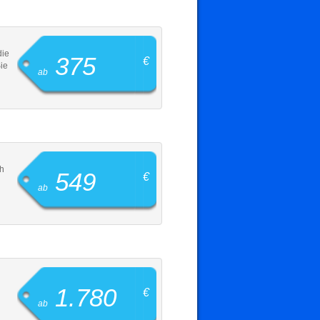
die
375
€
ie
ab
ch
549
€
ab
1.780
€
ab