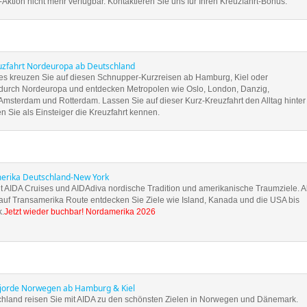
ktion nicht mehr verfügbar. Kontaktieren Sie uns für Ihren Kreuzfahrt-Bonus.
uzfahrt Nordeuropa ab Deutschland
ses kreuzen Sie auf diesen Schnupper-Kurzreisen ab Hamburg, Kiel oder
rch Nordeuropa und entdecken Metropolen wie Oslo, London, Danzig,
msterdam und Rotterdam. Lassen Sie auf dieser Kurz-Kreuzfahrt den Alltag hinter
en Sie als Einsteiger die Kreuzfahrt kennen.
erika Deutschland-New York
it AIDA Cruises und AIDAdiva nordische Tradition und amerikanische Traumziele. 
f Transamerika Route entdecken Sie Ziele wie Island, Kanada und die USA bis
.
Jetzt wieder buchbar! Nordamerika 2026
Fjorde Norwegen ab Hamburg & Kiel
hland reisen Sie mit AIDA zu den schönsten Zielen in Norwegen und Dänemark.