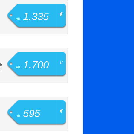
1.335
€
ab
1.700
€
ab
ab
ie
595
€
ab