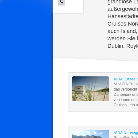
grandiose La
außergewöh
Hansestädte
Cruises Nor
auch Island,
werden Sie i
Dublin, Rey
AIDA Ostsee 
Mit AIDA Cruis
das verspricht
Dänemark und 
von Ihnen ent
Cruises - ein 
AIDA Norwege
Genießen Sie 