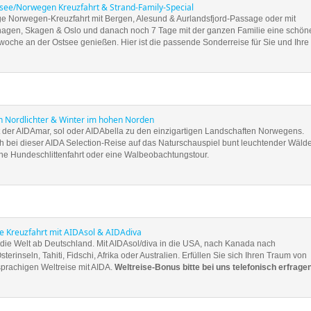
ee/Norwegen Kreuzfahrt & Strand-Family-Special
age Norwegen-Kreuzfahrt mit Bergen, Alesund & Aurlandsfjord-Passage oder mit
agen, Skagen & Oslo und danach noch 7 Tage mit der ganzen Familie eine schön
oche an der Ostsee genießen. Hier ist die passende Sonderreise für Sie und Ihre
n Nordlichter & Winter im hohen Norden
t der AIDAmar, sol oder AIDAbella zu den einzigartigen Landschaften Norwegens.
h bei dieser AIDA Selection-Reise auf das Naturschauspiel bunt leuchtender Wälde
eine Hundeschlittenfahrt oder eine Walbeobachtungstour.
e Kreuzfahrt mit AIDAsol & AIDAdiva
 die Welt ab Deutschland. Mit AIDAsol/diva in die USA, nach Kanada nach
erinseln, Tahiti, Fidschi, Afrika oder Australien. Erfüllen Sie sich Ihren Traum von
sprachigen Weltreise mit AIDA.
Weltreise-Bonus bitte bei uns telefonisch erfragen