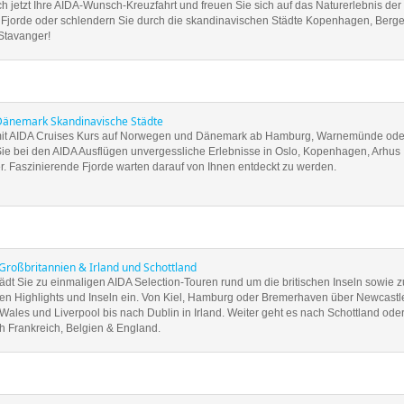
ich jetzt Ihre AIDA-Wunsch-Kreuzfahrt und freuen Sie sich auf das Naturerlebnis der
Fjorde oder schlendern Sie durch die skandinavischen Städte Kopenhagen, Berge
Stavanger!
änemark Skandinavische Städte
it AIDA Cruises Kurs auf Norwegen und Dänemark ab Hamburg, Warnemünde ode
Sie bei den AIDA Ausflügen unvergessliche Erlebnisse in Oslo, Kopenhagen, Arhus
r. Faszinierende Fjorde warten darauf von Ihnen entdeckt zu werden.
Großbritannien & Irland und Schottland
ädt Sie zu einmaligen AIDA Selection-Touren rund um die britischen Inseln sowie z
hen Highlights und Inseln ein. Von Kiel, Hamburg oder Bremerhaven über Newcastl
ales und Liverpool bis nach Dublin in Irland. Weiter geht es nach Schottland ode
h Frankreich, Belgien & England.