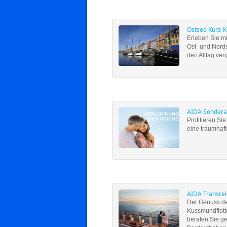
Ostsee Kurz-K
Erleben Sie m
Ost- und Nord
den Alltag ve
AIDA Sondera
Profitieren Si
eine traumhaft
AIDA Transre
Der Genuss de
Kussmundflotte
beraten Sie g