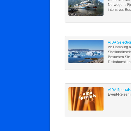
Norwegens Fjor
intensiver. Be
AIDA Selectio
Ab Hamburg od
Shetlandinsel
Besuchen Sie a
Diskobucht un
AIDA Specials
Event-Reisen m