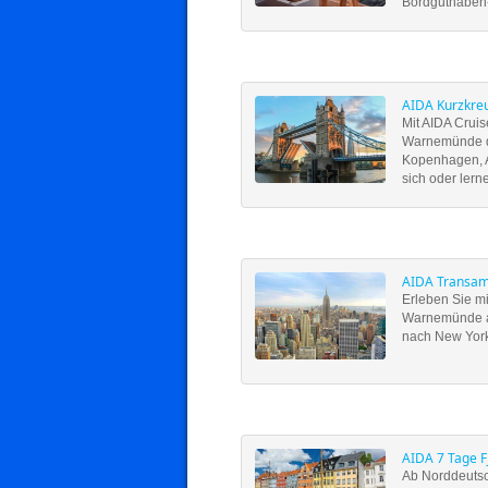
Bordguthaben-A
AIDA Kurzkre
Mit AIDA Crui
Warnemünde du
Kopenhagen, A
sich oder lern
AIDA Transam
Erleben Sie m
Warnemünde au
nach New York
AIDA 7 Tage 
Ab Norddeutsc