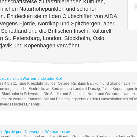
ndschaftsreise zu faszinierenden Kulturen,
nlichen Naturhöhepunkten und schönen
n. Entdecken sie mit den Clubschiffen von AIDA
wegens Fjorde, Nordkap und Spitzbergen, aber
 Schottland und die Britischen Inseln. Kulturell
n St. Petersburg, London, Stockholm, Oslo,
kjavik und Kopenhagen verwöhnt.
Kreuzfahrt ab Warnemünde oder Kiel
es 4 bis 11 Tage Kreuzfahrt auf der Ostsee, Richtung Baltikum und Skandinavien -
 unvergleichliche Eindrücke an Bord und an Land mit Danzig, Tallin, Kopenhagen i
Stockholm in Schweden. Die Städte und Schätze in Nord- und Osteuropa warten
deckt zu werden. Kommen Sie auf Entdeckungsreise zu den Hansestädten mit AIDA
unvergessliches Erlebnis.
n Fjorde pur - Norwegens Weltnaturerbe
ursprüngliche Natur und grandiose Fjorde - Gehen Sie an Bord und entdecken Sie