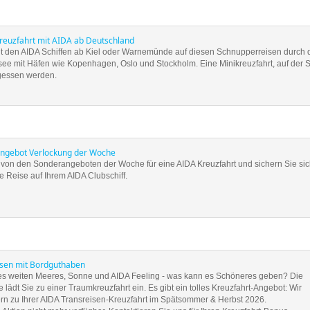
reuzfahrt mit AIDA ab Deutschland
it den AIDA Schiffen ab Kiel oder Warnemünde auf diesen Schnupperreisen durch 
see mit Häfen wie Kopenhagen, Oslo und Stockholm. Eine Minikreuzfahrt, auf der S
rgessen werden.
ngebot Verlockung der Woche
e von den Sonderangeboten der Woche für eine AIDA Kreuzfahrt und sichern Sie si
e Reise auf Ihrem AIDA Clubschiff.
isen mit Bordguthaben
s weiten Meeres, Sonne und AIDA Feeling - was kann es Schöneres geben? Die
 lädt Sie zu einer Traumkreuzfahrt ein. Es gibt ein tolles Kreuzfahrt-Angebot: Wir
ern zu Ihrer AIDA Transreisen-Kreuzfahrt im Spätsommer & Herbst 2026.