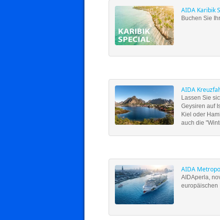
AIDA Karibik 
Buchen Sie Ihr
AIDA Kreuzfa
Lassen Sie si
Geysiren auf I
Kiel oder Hamb
auch die "Win
AIDA Metropo
AIDAperla, no
europäischen 