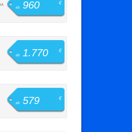
960
€
DA
ab
1.770
€
ab
579
€
ab