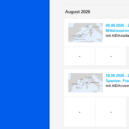
August 2026
09.08.2026 - 
Mittelmeerin
mit AIDAstell
-
-
18.08.2026 - 
Spanien, Fran
mit AIDAcos
-
-