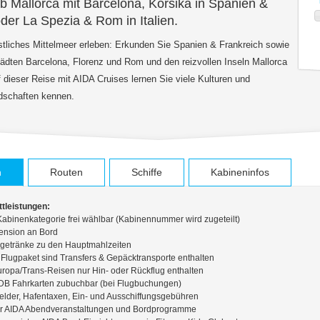
b Mallorca mit Barcelona, Korsika in Spanien &
der La Spezia & Rom in Italien.
tliches Mittelmeer erleben: Erkunden Sie Spanien & Frankreich sowie
Städten Barcelona, Florenz und Rom und den reizvollen Inseln Mallorca
f dieser Reise mit AIDA Cruises lernen Sie viele Kulturen und
dschaften kennen.
n
Routen
Schiffe
Kabineninfos
tleistungen:
Kabinenkategorie frei wählbar (Kabinennummer wird zugeteilt)
ension an Bord
getränke zu den Hauptmahlzeiten
Flugpaket sind Transfers & Gepäcktransporte enthalten
ropa/Trans-Reisen nur Hin- oder Rückflug enthalten
 DB Fahrkarten zubuchbar (bei Flugbuchungen)
gelder, Hafentaxen, Ein- und Ausschiffungsgebühren
r AIDA Abendveranstaltungen und Bordprogramme