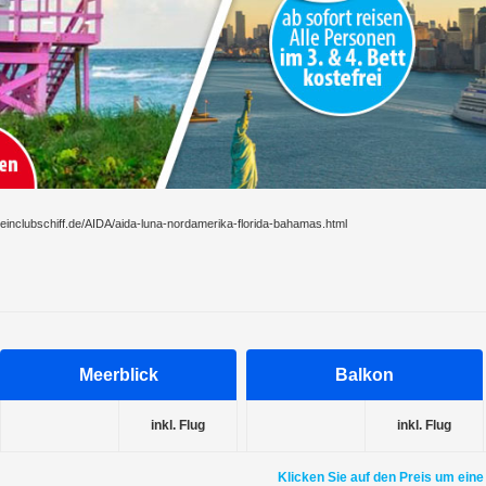
einclubschiff.de/AIDA/aida-luna-nordamerika-florida-bahamas.html
Meerblick
Balkon
inkl. Flug
inkl. Flug
Klicken Sie auf den Preis um eine