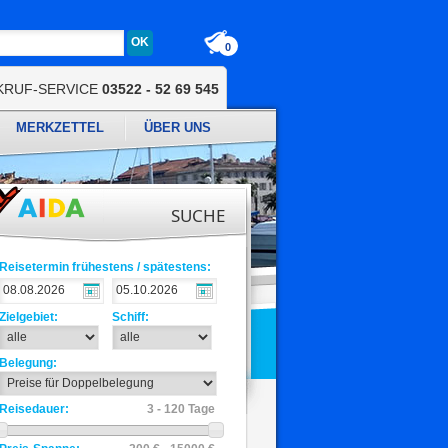
0
KRUF-SERVICE
03522 - 52 69 545
MERKZETTEL
ÜBER UNS
SUCHE
Reisetermin frühestens / spätestens:
Zielgebiet:
Schiff:
Belegung:
Reisedauer:
3 - 120 Tage