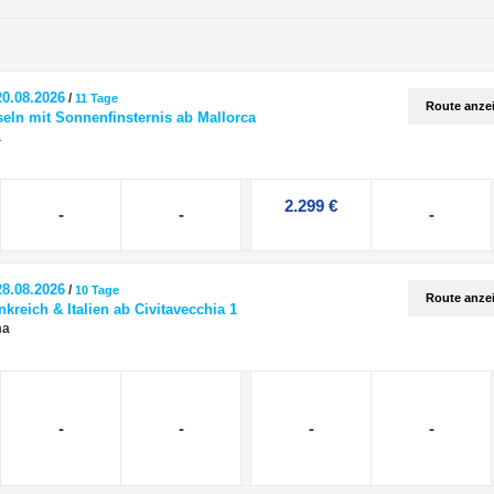
20.08.2026
/
11 Tage
Route anze
seln mit Sonnenfinsternis ab Mallorca
a
2.299 €
-
-
-
28.08.2026
/
10 Tage
Route anze
kreich & Italien ab Civitavecchia 1
ma
-
-
-
-