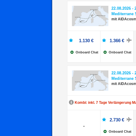
22.08.2026 - 
Mediterrane 
mit AIDAcos
1.130 €
1.366 €
Onboard Chat
Onboard Chat
22.08.2026 - 
Mediterrane 
mit AIDAcos
Kombi: inkl. 7 Tage Verlängerung M
2.730 €
-
Onboard Chat