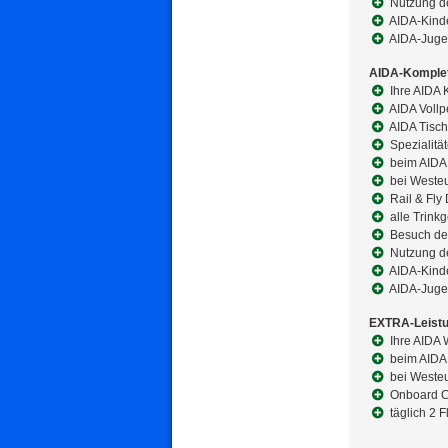
Nutzung de
AIDA-Kinde
AIDA-Juge
AIDA-Komplet
Ihre AIDA 
AIDA Vollp
AIDA Tisch
Spezialitä
beim AIDA 
bei Westeu
Rail & Fly
alle Trink
Besuch de
Nutzung de
AIDA-Kinde
AIDA-Juge
EXTRA-Leist
Ihre AIDA 
beim AIDA 
bei Westeu
Onboard Ch
täglich 2 