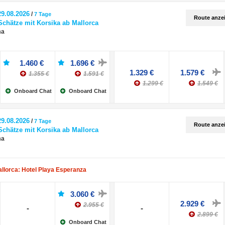
29.08.2026
/
7 Tage
Route anze
Schätze mit Korsika ab Mallorca
ma
1.460 €
1.696 €
1.329 €
1.579 €
1.355 €
1.591 €
1.299 €
1.549 €
Onboard Chat
Onboard Chat
29.08.2026
/
7 Tage
Route anze
Schätze mit Korsika ab Mallorca
ma
allorca: Hotel Playa Esperanza
3.060 €
2.929 €
2.955 €
-
-
2.899 €
Onboard Chat