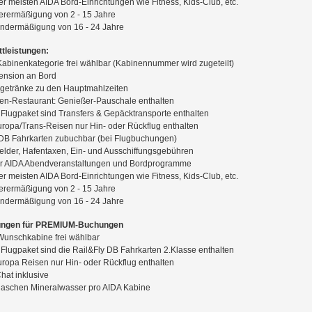
r meisten AIDA Bord-Einrichtungen wie Fitness, Kids-Club, etc.
rermäßigung von 2 - 15 Jahre
ndermäßigung von 16 - 24 Jahre
tleistungen:
Kabinenkategorie frei wählbar (Kabinennummer wird zugeteilt)
ension an Bord
getränke zu den Hauptmahlzeiten
ten-Restaurant: Genießer-Pauschale enthalten
Flugpaket sind Transfers & Gepäcktransporte enthalten
ropa/Trans-Reisen nur Hin- oder Rückflug enthalten
 DB Fahrkarten zubuchbar (bei Flugbuchungen)
gelder, Hafentaxen, Ein- und Ausschiffungsgebühren
r AIDA Abendveranstaltungen und Bordprogramme
r meisten AIDA Bord-Einrichtungen wie Fitness, Kids-Club, etc.
rermäßigung von 2 - 15 Jahre
ndermäßigung von 16 - 24 Jahre
ungen für PREMIUM-Buchungen
Wunschkabine frei wählbar
Flugpaket sind die Rail&Fly DB Fahrkarten 2.Klasse enthalten
ropa Reisen nur Hin- oder Rückflug enthalten
at inklusive
Flaschen Mineralwasser pro AIDA Kabine