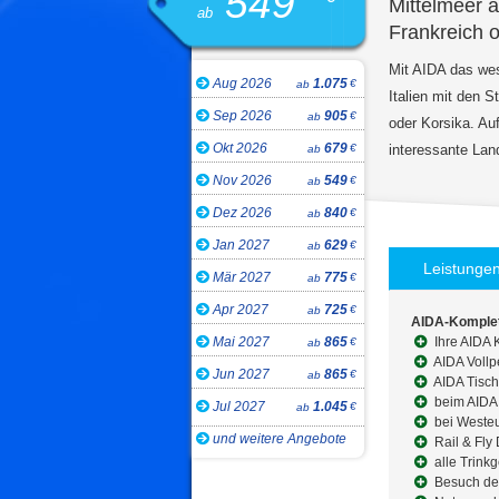
549
Mittelmeer a
ab
Frankreich o
Mit AIDA das wes
Aug 2026
1.075
€
ab
Italien mit den 
Sep 2026
905
€
ab
oder Korsika. Au
Okt 2026
679
€
ab
interessante Lan
Nov 2026
549
€
ab
Dez 2026
840
€
ab
Jan 2027
629
€
ab
Leistunge
Mär 2027
775
€
ab
Apr 2027
725
€
ab
AIDA-Komplet
Mai 2027
865
Ihre AIDA 
€
ab
AIDA Vollp
Jun 2027
865
€
ab
AIDA Tisch
beim AIDA 
Jul 2027
1.045
€
ab
bei Westeu
und weitere Angebote
Rail & Fly
alle Trink
Besuch de