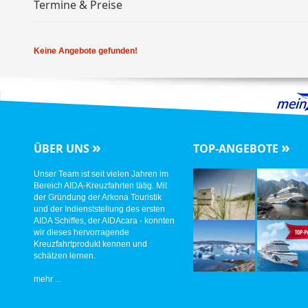
Termine & Preise
Keine Angebote gefunden!
»
»
ÜBER UNS
TOP-ANGEBOTE
Unser Team ist seit vielen Jahren im
Bereich AIDA-Kreuzfahrten tätig. Mit
der Gründung der Arkona Touristik
und der Indienststellung des ersten
AIDA Schiffes, der AIDAcara - konnten
wir dieses hervorragende
Kreuzfahrtprodukt kennen und
schätzen lernen.
mehr ...