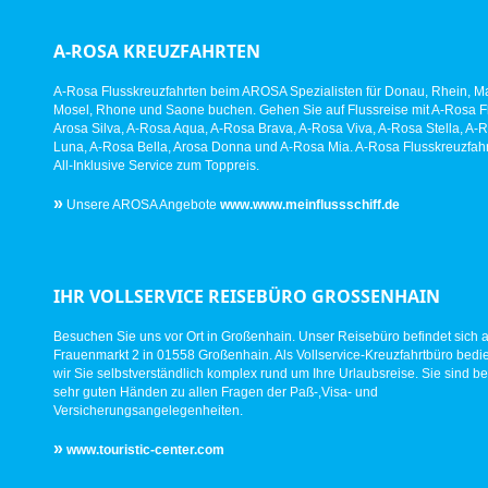
A-ROSA KREUZFAHRTEN
A-Rosa Flusskreuzfahrten beim AROSA Spezialisten für Donau, Rhein, Ma
Mosel, Rhone und Saone buchen. Gehen Sie auf Flussreise mit A-Rosa Fl
Arosa Silva, A-Rosa Aqua, A-Rosa Brava, A-Rosa Viva, A-Rosa Stella, A-
Luna, A-Rosa Bella, Arosa Donna und A-Rosa Mia. A-Rosa Flusskreuzfahr
All-Inklusive Service zum Toppreis.
»
Unsere AROSA Angebote
www.www.meinflussschiff.de
IHR VOLLSERVICE REISEBÜRO GROSSENHAIN
Besuchen Sie uns vor Ort in Großenhain. Unser Reisebüro befindet sich 
Frauenmarkt 2 in 01558 Großenhain. Als Vollservice-Kreuzfahrtbüro bed
wir Sie selbstverständlich komplex rund um Ihre Urlaubsreise. Sie sind be
sehr guten Händen zu allen Fragen der Paß-,Visa- und
Versicherungsangelegenheiten.
»
www.touristic-center.com