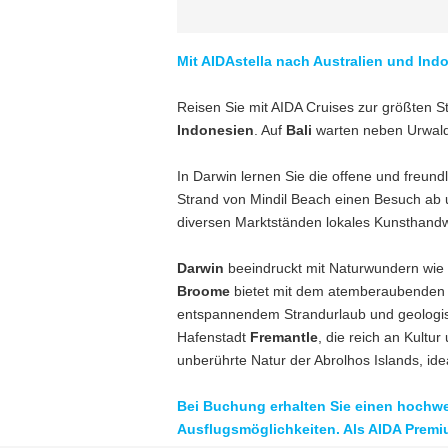
Mit AIDAstella nach Australien und Ind
Reisen Sie mit AIDA Cruises zur größten 
Indonesien
. Auf
Bali
warten neben Urwald
In Darwin lernen Sie die offene und freun
Strand von Mindil Beach einen Besuch ab u
diversen Marktständen lokales Kunsthandw
Darwin
beeindruckt mit Naturwundern wi
Broome
bietet mit dem atemberaubende
entspannendem Strandurlaub und geolog
Hafenstadt
Fremantle
, die reich an Kultu
unberührte Natur der Abrolhos Islands, ide
Bei Buchung erhalten Sie einen hochwe
Ausflugsmöglichkeiten
. Als AIDA Premi