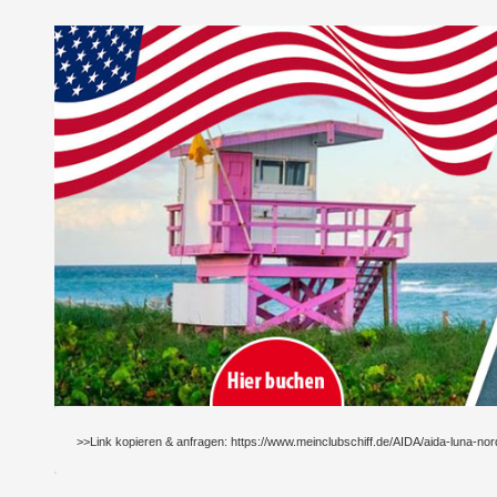
>>Link kopieren & anfragen: https://www.meinclubschiff.de/AIDA/aida-luna-no