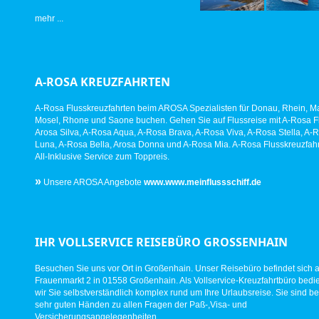
mehr ...
A-ROSA KREUZFAHRTEN
A-Rosa Flusskreuzfahrten beim AROSA Spezialisten für Donau, Rhein, Ma
Mosel, Rhone und Saone buchen. Gehen Sie auf Flussreise mit A-Rosa Fl
Arosa Silva, A-Rosa Aqua, A-Rosa Brava, A-Rosa Viva, A-Rosa Stella, A-
Luna, A-Rosa Bella, Arosa Donna und A-Rosa Mia. A-Rosa Flusskreuzfahr
All-Inklusive Service zum Toppreis.
»
Unsere AROSA Angebote
www.www.meinflussschiff.de
IHR VOLLSERVICE REISEBÜRO GROSSENHAIN
Besuchen Sie uns vor Ort in Großenhain. Unser Reisebüro befindet sich 
Frauenmarkt 2 in 01558 Großenhain. Als Vollservice-Kreuzfahrtbüro bed
wir Sie selbstverständlich komplex rund um Ihre Urlaubsreise. Sie sind be
sehr guten Händen zu allen Fragen der Paß-,Visa- und
Versicherungsangelegenheiten.