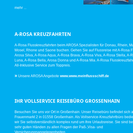
mehr ...
A-ROSA KREUZFAHRTEN
A-Rosa Flusskreuzfahrten beim AROSA Spezialisten für Donau, Rhein, Ma
Mosel, Rhone und Saone buchen. Gehen Sie auf Flussreise mit A-Rosa Fl
Arosa Silva, A-Rosa Aqua, A-Rosa Brava, A-Rosa Viva, A-Rosa Stella, A-
Luna, A-Rosa Bella, Arosa Donna und A-Rosa Mia. A-Rosa Flusskreuzfahr
All-Inklusive Service zum Toppreis.
»
Unsere AROSA Angebote
www.www.meinflussschiff.de
IHR VOLLSERVICE REISEBÜRO GROSSENHAIN
Besuchen Sie uns vor Ort in Großenhain. Unser Reisebüro befindet sich 
Frauenmarkt 2 in 01558 Großenhain. Als Vollservice-Kreuzfahrtbüro bed
wir Sie selbstverständlich komplex rund um Ihre Urlaubsreise. Sie sind be
sehr guten Händen zu allen Fragen der Paß-,Visa- und
Versicherungsangelegenheiten.