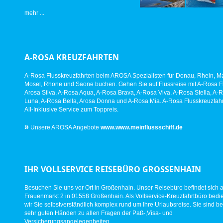
mehr ...
A-ROSA KREUZFAHRTEN
A-Rosa Flusskreuzfahrten beim AROSA Spezialisten für Donau, Rhein, Ma
Mosel, Rhone und Saone buchen. Gehen Sie auf Flussreise mit A-Rosa Fl
Arosa Silva, A-Rosa Aqua, A-Rosa Brava, A-Rosa Viva, A-Rosa Stella, A-
Luna, A-Rosa Bella, Arosa Donna und A-Rosa Mia. A-Rosa Flusskreuzfahr
All-Inklusive Service zum Toppreis.
»
Unsere AROSA Angebote
www.www.meinflussschiff.de
IHR VOLLSERVICE REISEBÜRO GROSSENHAIN
Besuchen Sie uns vor Ort in Großenhain. Unser Reisebüro befindet sich 
Frauenmarkt 2 in 01558 Großenhain. Als Vollservice-Kreuzfahrtbüro bed
wir Sie selbstverständlich komplex rund um Ihre Urlaubsreise. Sie sind be
sehr guten Händen zu allen Fragen der Paß-,Visa- und
Versicherungsangelegenheiten.