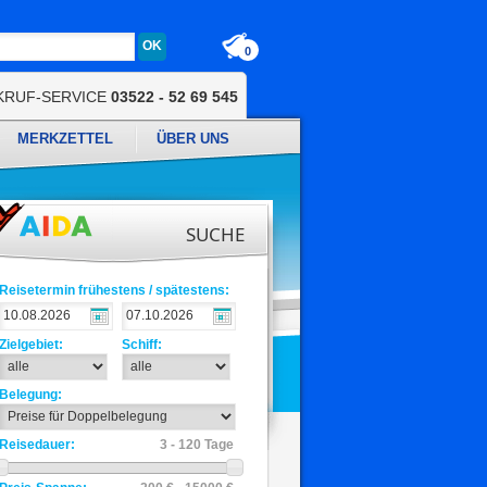
0
KRUF-SERVICE
03522 - 52 69 545
MERKZETTEL
ÜBER UNS
SUCHE
Reisetermin frühestens / spätestens:
Zielgebiet:
Schiff:
Belegung:
Reisedauer:
3 - 120 Tage