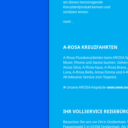
wir dieses hervorragende
Kreuzfahrtprodukt kennen und
schätzen lernen.
mehr ...
A-ROSA KREUZFAHRTEN
A-Rosa Flusskreuzfahrten beim AROSA Spe
Mosel, Rhone und Saone buchen. Gehen Si
Arosa Silva, A-Rosa Aqua, A-Rosa Brava, 
Luna, A-Rosa Bella, Arosa Donna und A-R
All-Inklusive Service zum Toppreis.
»
Unsere AROSA Angebote
www.www.mei
IHR VOLLSERVICE REISEBÜR
Besuchen Sie uns vor Ort in Großenhain.
Frauenmarkt 2 in 01558 Großenhain. Als 