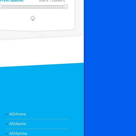
Preis-Spanne:
200 € - 15000 €
AIDAnova
AIDAperla
AIDAprima