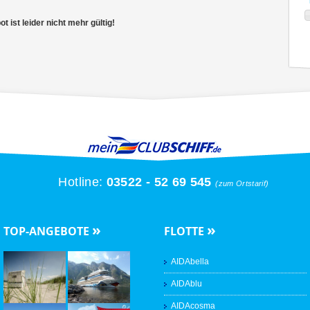
 ist leider nicht mehr gültig!
Hotline:
03522 - 52 69 545
(zum Ortstarif)
»
»
TOP-ANGEBOTE
FLOTTE
AIDAbella
AIDAblu
AIDAcosma