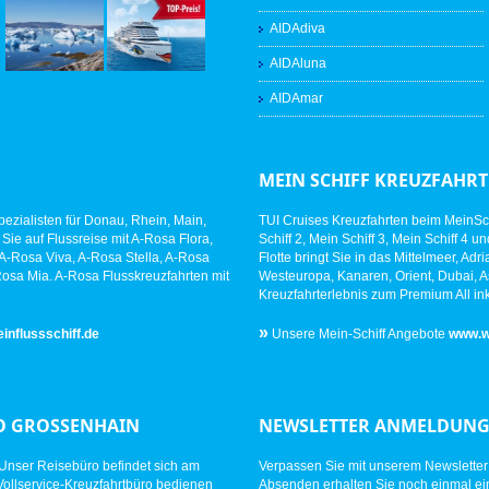
AIDAdiva
AIDAluna
AIDAmar
MEIN SCHIFF KREUZFAHR
zialisten für Donau, Rhein, Main,
TUI Cruises Kreuzfahrten beim MeinSchi
e auf Flussreise mit A-Rosa Flora,
Schiff 2, Mein Schiff 3, Mein Schiff 4 
A-Rosa Viva, A-Rosa Stella, A-Rosa
Flotte bringt Sie in das Mittelmeer, Ad
osa Mia. A-Rosa Flusskreuzfahrten mit
Westeuropa, Kanaren, Orient, Dubai, As
Kreuzfahrterlebnis zum Premium All ink
»
nflussschiff.de
Unsere Mein-Schiff Angebote
www.w
O GROSSENHAIN
NEWSLETTER ANMELDUN
 Unser Reisebüro befindet sich am
Verpassen Sie mit unserem Newslette
Vollservice-Kreuzfahrtbüro bedienen
Absenden erhalten Sie noch einmal ei