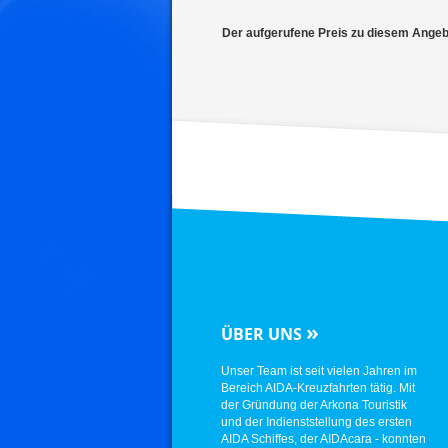
Der aufgerufene Preis zu diesem Angebot
»
ÜBER UNS
Unser Team ist seit vielen Jahren im
Bereich AIDA-Kreuzfahrten tätig. Mit
der Gründung der Arkona Touristik
und der Indienststellung des ersten
AIDA Schiffes, der AIDAcara - konnten