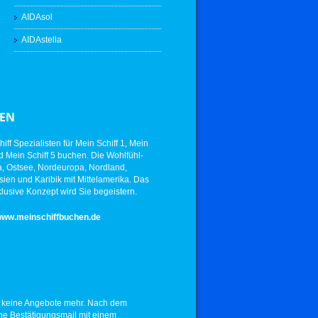
AIDAsol
AIDAstella
TEN
ff Spezialisten für Mein Schiff 1, Mein
und Mein Schiff 5 buchen. Die Wohlfühl-
ria, Ostsee, Nordeuropa, Nordland,
ien und Karibik mit Mittelamerika. Das
lusive Konzept wird Sie begeistern.
ww.meinschiffbuchen.de
G
r keine Angebote mehr. Nach dem
ne Bestätigungsmail mit einem