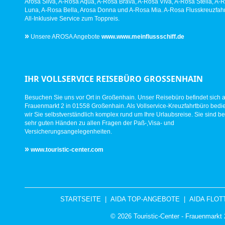
Arosa Silva, A-Rosa Aqua, A-Rosa Brava, A-Rosa Viva, A-Rosa Stella, A-
Luna, A-Rosa Bella, Arosa Donna und A-Rosa Mia. A-Rosa Flusskreuzfahr
All-Inklusive Service zum Toppreis.
»
Unsere AROSA Angebote
www.www.meinflussschiff.de
IHR VOLLSERVICE REISEBÜRO GROSSENHAIN
Besuchen Sie uns vor Ort in Großenhain. Unser Reisebüro befindet sich 
Frauenmarkt 2 in 01558 Großenhain. Als Vollservice-Kreuzfahrtbüro bed
wir Sie selbstverständlich komplex rund um Ihre Urlaubsreise. Sie sind be
sehr guten Händen zu allen Fragen der Paß-,Visa- und
Versicherungsangelegenheiten.
»
www.touristic-center.com
STARTSEITE
|
AIDA TOP-ANGEBOTE
|
AIDA FLOT
© 2026 Touristic-Center - Frauenmark