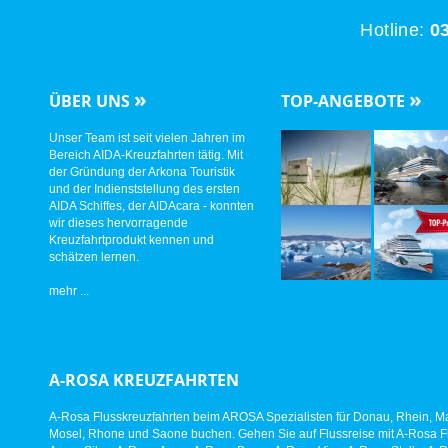
Hotline:
03
»
»
ÜBER UNS
TOP-ANGEBOTE
Unser Team ist seit vielen Jahren im
Bereich AIDA-Kreuzfahrten tätig. Mit
der Gründung der Arkona Touristik
und der Indienststellung des ersten
AIDA Schiffes, der AIDAcara - konnten
wir dieses hervorragende
Kreuzfahrtprodukt kennen und
schätzen lernen.
mehr ...
A-ROSA KREUZFAHRTEN
A-Rosa Flusskreuzfahrten beim AROSA Spezialisten für Donau, Rhein, Ma
Mosel, Rhone und Saone buchen. Gehen Sie auf Flussreise mit A-Rosa Fl