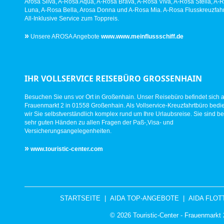
Arosa Silva, A-Rosa Aqua, A-Rosa Brava, A-Rosa Viva, A-Rosa Stella, A-
Luna, A-Rosa Bella, Arosa Donna und A-Rosa Mia. A-Rosa Flusskreuzfahr
All-Inklusive Service zum Toppreis.
»
Unsere AROSA Angebote
www.www.meinflussschiff.de
IHR VOLLSERVICE REISEBÜRO GROSSENHAIN
Besuchen Sie uns vor Ort in Großenhain. Unser Reisebüro befindet sich 
Frauenmarkt 2 in 01558 Großenhain. Als Vollservice-Kreuzfahrtbüro bed
wir Sie selbstverständlich komplex rund um Ihre Urlaubsreise. Sie sind be
sehr guten Händen zu allen Fragen der Paß-,Visa- und
Versicherungsangelegenheiten.
»
www.touristic-center.com
STARTSEITE
|
AIDA TOP-ANGEBOTE
|
AIDA FLOT
© 2026 Touristic-Center - Frauenmark