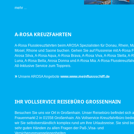
mehr ...
A-ROSA KREUZFAHRTEN
A-Rosa Flusskreuzfahrten beim AROSA Spezialisten für Donau, Rhein, Ma
Mosel, Rhone und Saone buchen. Gehen Sie auf Flussreise mit A-Rosa Fl
Arosa Silva, A-Rosa Aqua, A-Rosa Brava, A-Rosa Viva, A-Rosa Stella, A-
Luna, A-Rosa Bella, Arosa Donna und A-Rosa Mia. A-Rosa Flusskreuzfahr
All-Inklusive Service zum Toppreis.
»
Unsere AROSA Angebote
www.www.meinflussschiff.de
IHR VOLLSERVICE REISEBÜRO GROSSENHAIN
Besuchen Sie uns vor Ort in Großenhain. Unser Reisebüro befindet sich 
Frauenmarkt 2 in 01558 Großenhain. Als Vollservice-Kreuzfahrtbüro bed
wir Sie selbstverständlich komplex rund um Ihre Urlaubsreise. Sie sind be
sehr guten Händen zu allen Fragen der Paß-,Visa- und
Versicherungsangelegenheiten.